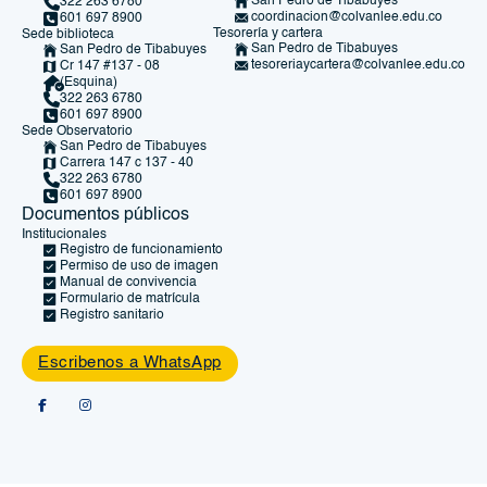
San Pedro de Tibabuyes
322 263 6780
coordinacion@colvanlee.edu.co
601 697 8900
Tesorería y cartera
Sede biblioteca
San Pedro de Tibabuyes
San Pedro de Tibabuyes
tesoreriaycartera@colvanlee.edu.co
Cr 147 #137 - 08
(Esquina)
322 263 6780
601 697 8900
Sede Observatorio
San Pedro de Tibabuyes
Carrera 147 c 137 - 40
322 263 6780
601 697 8900
Documentos públicos
Institucionales
Registro de funcionamiento
Permiso de uso de imagen
Manual de convivencia
Formulario de matrícula
Registro sanitario
Escribenos a WhatsApp